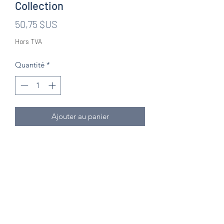
Collection
Prix
50,75 $US
Hors TVA
Quantité
*
Ajouter au panier
Knitten Word
theknittenword@gmail.com
(475) 441-6474