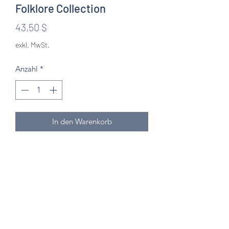
Folklore Collection
Preis
43,50 $
exkl. MwSt.
Anzahl
*
In den Warenkorb
Knitten Word
theknittenword@gmail.com
(475) 441-6474