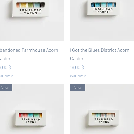
Schnellansicht
Schnellansicht
bandoned Farmhouse Acorn
I Got the Blues District Acorn
ache
Cache
reis
Preis
8,00 $
18,00 $
kl. MwSt.
exkl. MwSt.
New
New