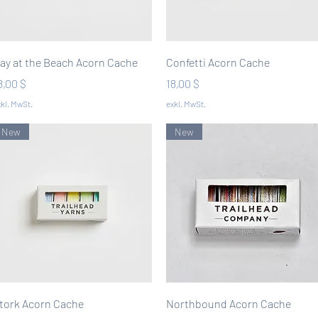
Schnellansicht
Schnellansicht
ay at the Beach Acorn Cache
Confetti Acorn Cache
reis
Preis
8,00 $
18,00 $
kl. MwSt.
exkl. MwSt.
New
New
Schnellansicht
Schnellansicht
tork Acorn Cache
Northbound Acorn Cache