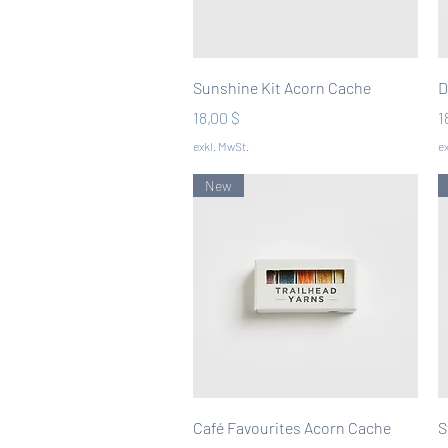
Schnellansicht
Sunshine Kit Acorn Cache
D
Preis
P
18,00 $
1
exkl. MwSt.
ex
New
Schnellansicht
Café Favourites Acorn Cache
S