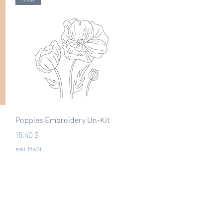
Schnellansicht
Poppies Embroidery Un-Kit
Preis
15,40 $
exkl. MwSt.