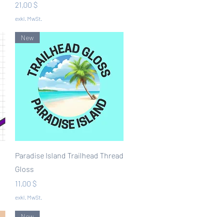
Preis
21,00 $
exkl. MwSt.
New
Schnellansicht
Paradise Island Trailhead Thread
Gloss
Preis
11,00 $
exkl. MwSt.
New