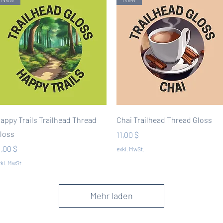
Schnellansicht
Schnellansicht
appy Trails Trailhead Thread
Chai Trailhead Thread Gloss
loss
Preis
11,00 $
reis
1,00 $
exkl. MwSt.
kl. MwSt.
Mehr laden