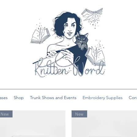
ases
Shop
Trunk Shows and Events
Embroidery Supplies
Con
New
New