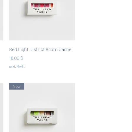
Schnellansicht
Red Light District Acorn Cache
Preis
18,00 $
exkl. MwSt.
New