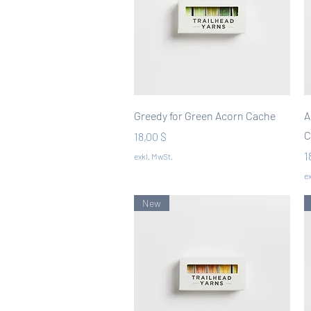
Schnellansicht
Greedy for Green Acorn Cache
A
C
Preis
18,00 $
P
1
exkl. MwSt.
ex
New