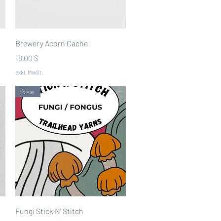
Schnellansicht
Brewery Acorn Cache
Preis
18,00 $
exkl. MwSt.
New
Schnellansicht
Fungi Stick N' Stitch