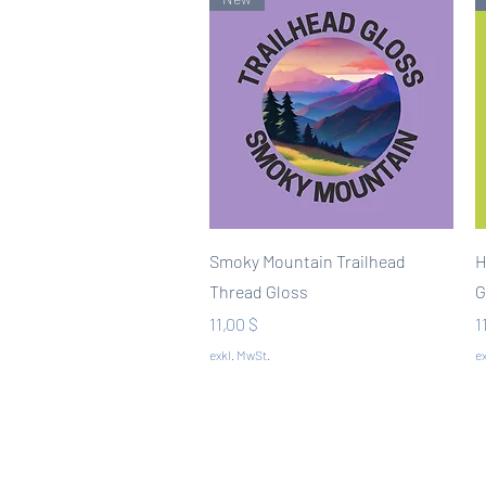
Schnellansicht
Smoky Mountain Trailhead
H
Thread Gloss
G
Preis
P
11,00 $
1
exkl. MwSt.
ex