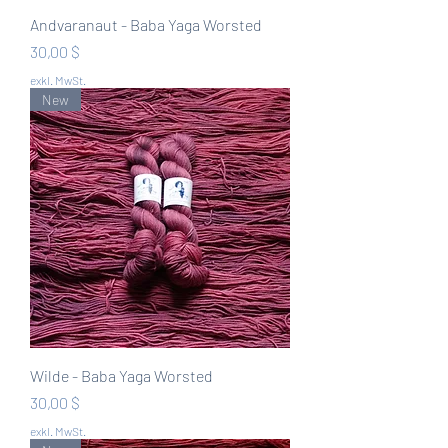
Andvaranaut - Baba Yaga Worsted
Preis
30,00 $
exkl. MwSt.
New
Wilde - Baba Yaga Worsted
Preis
30,00 $
exkl. MwSt.