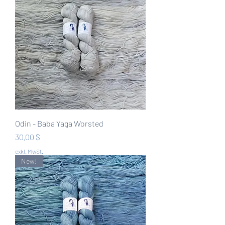
Odin - Baba Yaga Worsted
Preis
30,00 $
exkl. MwSt.
New!