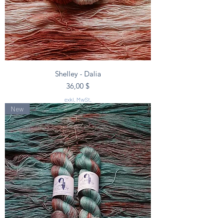
Shelley - Dalia
Preis
36,00 $
exkl. MwSt.
New