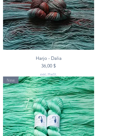
Harjo - Dalia
Preis
36,00 $
exkl. MwSt.
New