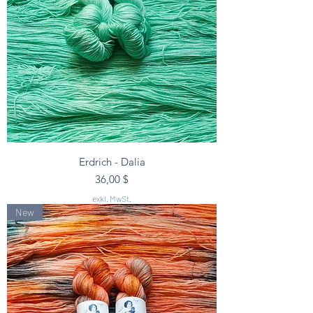
Erdrich - Dalia
Preis
36,00 $
exkl. MwSt.
New