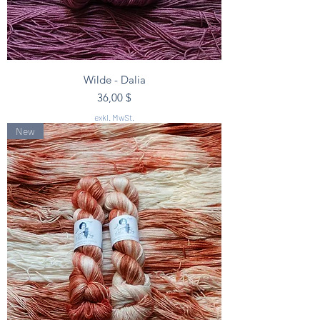
Wilde - Dalia
Preis
36,00 $
exkl. MwSt.
New