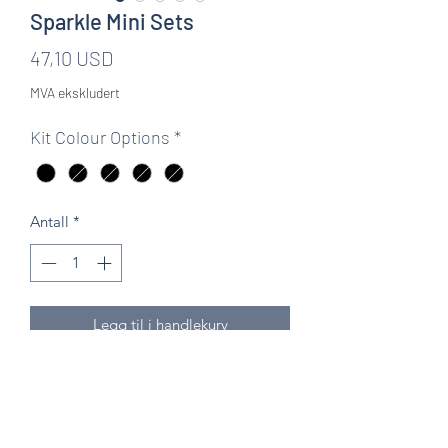
Sparkle Mini Sets
Pris
47,10 USD
MVA ekskludert
Kit Colour Options
*
Antall
*
Legg til i handlekurv
Knitten Word