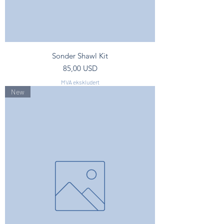
Sonder Shawl Kit
Pris
85,00 USD
MVA ekskludert
New