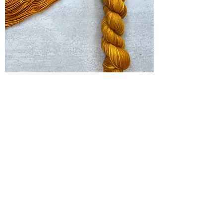
Odelay - Zemyna
Ikke på lager
New